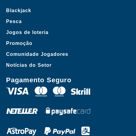
Blackjack
Pesca
Jogos de loteria
Promoção
Comunidade Jogadores
Notícias do Setor
Pagamento Seguro