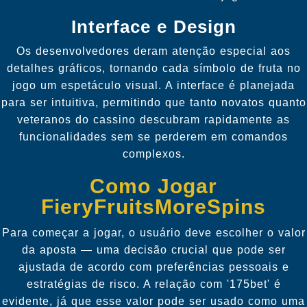
Interface e Design
Os desenvolvedores deram atenção especial aos
detalhes gráficos, tornando cada símbolo de fruta no
jogo um espetáculo visual. A interface é planejada
para ser intuitiva, permitindo que tanto novatos quanto
veteranos do cassino descubram rapidamente as
funcionalidades sem se perderem em comandos
complexos.
Como Jogar
FieryFruitsMoreSpins
Para começar a jogar, o usuário deve escolher o valor
da aposta — uma decisão crucial que pode ser
ajustada de acordo com preferências pessoais e
estratégias de risco. A relação com '175bet' é
evidente, já que esse valor pode ser usado como uma