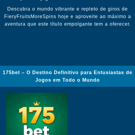
Descubra o mundo vibrante e repleto de giros de
FieryFruitsMoreSpins hoje e aproveite ao máximo a
aventura que este título empolgante tem a oferecer.
175bet – O Destino Definitivo para Entusiastas de
Jogos em Todo o Mundo