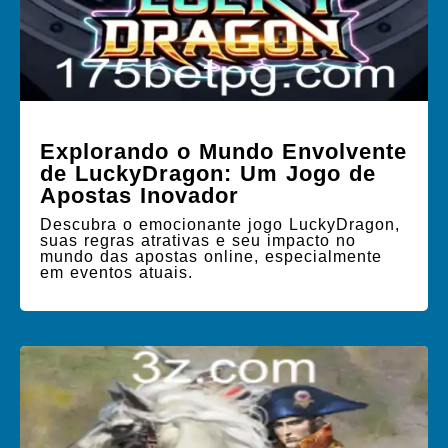
Explorando o Mundo Envolvente
de LuckyDragon: Um Jogo de
Apostas Inovador
Descubra o emocionante jogo LuckyDragon,
suas regras atrativas e seu impacto no
mundo das apostas online, especialmente
em eventos atuais.