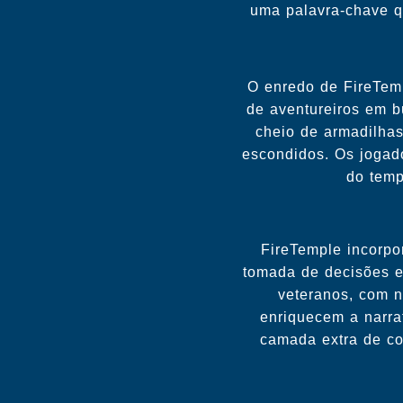
uma palavra-chave q
O enredo de FireTem
de aventureiros em b
cheio de armadilhas
escondidos. Os jogado
do temp
FireTemple incorpo
tomada de decisões es
veteranos, com n
enriquecem a narra
camada extra de co