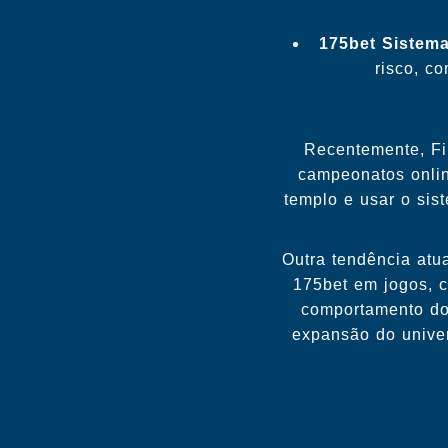
175bet Sistema
risco, c
Recentemente, Fi
campeonatos onlin
templo e usar o sis
Outra tendência atu
175bet em jogos, 
comportamento dos
expansão do univer