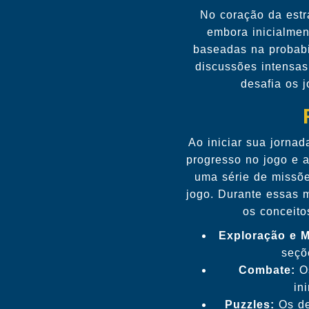
No coração da estr
embora inicialmen
baseadas na probabi
discussões intensas
desafia os 
Ao iniciar sua jorna
progresso no jogo e 
uma série de missõe
jogo. Durante essas m
os conceito
Exploração e M
seçõ
Combate:
Os
in
Puzzles:
Os de