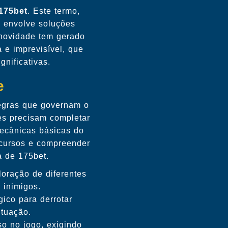
175bet
. Este termo,
e envolve soluções
 novidade tem gerado
 e imprevisível, que
nificativas.
e
regras que governam o
es precisam completar
mecânicas básicas do
recursos e compreender
a de 175bet.
loração de diferentes
 inimigos.
ico para derrotar
tuação.
o no jogo, exigindo