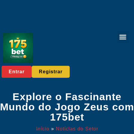
Jogos de loteri
Comunidade 
Notícias do Setor
Entrar
Registrar
Explore o Fascinante
Mundo do Jogo Zeus com
175bet
Início
»
Notícias do Setor