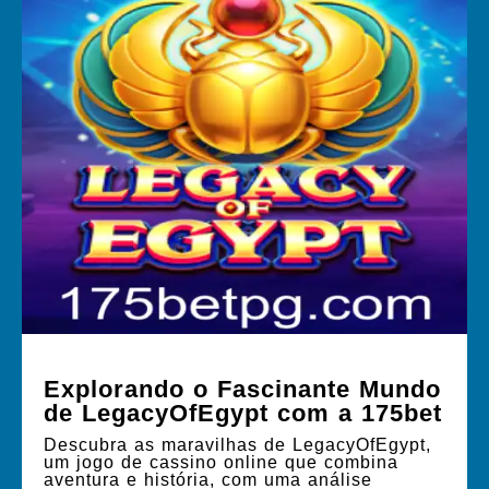
Explorando o Fascinante Mundo
de LegacyOfEgypt com a 175bet
Descubra as maravilhas de LegacyOfEgypt,
um jogo de cassino online que combina
aventura e história, com uma análise