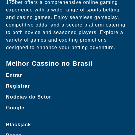
175bet offers a comprehensive online gaming
experience with a wide range of sports betting
and casino games. Enjoy seamless gameplay,
competitive odds, and a secure platform catering
to both novice and seasoned players. Explore a
variety of games and exciting promotions
designed to enhance your betting adventure.
Melhor Cassino no Brasil
Entrar
Registrar
Notícias do Setor
Google
Blackjack