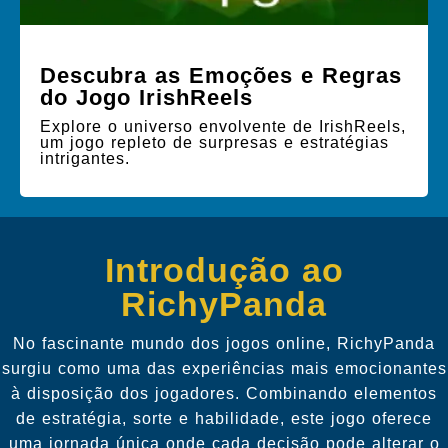
Descubra as Emoções e Regras
do Jogo IrishReels
Explore o universo envolvente de IrishReels,
um jogo repleto de surpresas e estratégias
intrigantes.
Introdução ao
RichyPanda
No fascinante mundo dos jogos online, RichyPanda
surgiu como uma das experiências mais emocionantes
à disposição dos jogadores. Combinando elementos
de estratégia, sorte e habilidade, este jogo oferece
uma jornada única onde cada decisão pode alterar o