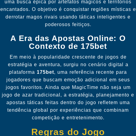
uma busca épica por artefatos mágicos e territórios
encantados. O objetivo é conquistar regiões místicas e
derrotar magos rivais usando táticas inteligentes e
poderosos feitiços.
A Era das Apostas Online: O
Contexto de 175bet
Em meio à popularidade crescente de jogos de
estratégia e aventura, surgiu no cenário digital a
plataforma
175bet
, uma referência recente para
jogadores que buscam emoção adicional em seus
jogos favoritos. Ainda que MagicTime não seja um
jogo de azar tradicional, a estratégia, planejamento e
apostas táticas feitas dentro do jogo refletem uma
tendência global por experiências que combinam
competição e entretenimento.
Regras do Jogo