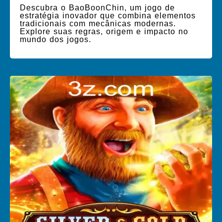
Descubra o BaoBoonChin, um jogo de
estratégia inovador que combina elementos
tradicionais com mecânicas modernas.
Explore suas regras, origem e impacto no
mundo dos jogos.