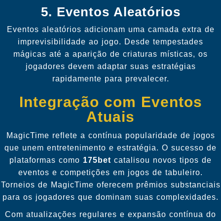
5. Eventos Aleatórios
Eventos aleatórios adicionam uma camada extra de
imprevisibilidade ao jogo. Desde tempestades
mágicas até a aparição de criaturas místicas, os
jogadores devem adaptar suas estratégias
rapidamente para prevalecer.
Integração com Eventos
Atuais
MagicTime reflete a contínua popularidade de jogos
que unem entretenimento e estratégia. O sucesso de
plataformas como
175bet
catalisou novos tipos de
eventos e competições em jogos de tabuleiro.
Torneios de MagicTime oferecem prêmios substanciais
para os jogadores que dominam suas complexidades.
Com atualizações regulares e expansão contínua do