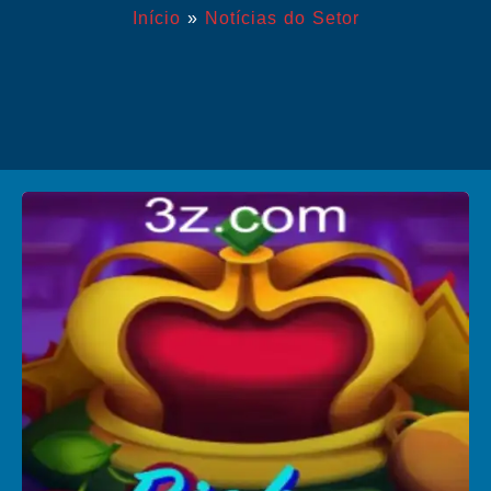
Início
»
Notícias do Setor