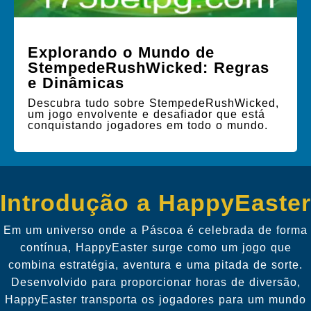
Explorando o Mundo de
StempedeRushWicked: Regras
e Dinâmicas
Descubra tudo sobre StempedeRushWicked,
um jogo envolvente e desafiador que está
conquistando jogadores em todo o mundo.
Introdução a HappyEaster
Em um universo onde a Páscoa é celebrada de forma
contínua, HappyEaster surge como um jogo que
combina estratégia, aventura e uma pitada de sorte.
Desenvolvido para proporcionar horas de diversão,
HappyEaster transporta os jogadores para um mundo