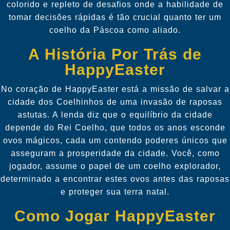
colorido e repleto de desafios onde a habilidade de
tomar decisões rápidas é tão crucial quanto ter um
coelho da Páscoa como aliado.
A História Por Trás de
HappyEaster
No coração de HappyEaster está a missão de salvar a
cidade dos Coelhinhos de uma invasão de raposas
astutas. A lenda diz que o equilíbrio da cidade
depende do Rei Coelho, que todos os anos esconde
ovos mágicos, cada um contendo poderes únicos que
asseguram a prosperidade da cidade. Você, como
jogador, assume o papel de um coelho explorador,
determinado a encontrar estes ovos antes das raposas
e proteger sua terra natal.
Como Jogar HappyEaster