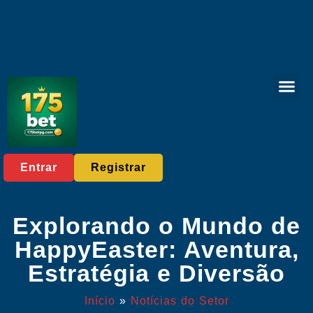
Jogos de loteri
Comunidade 
Notícias do Setor
Entrar
Registrar
Explorando o Mundo de
HappyEaster: Aventura,
Estratégia e Diversão
Início
»
Notícias do Setor