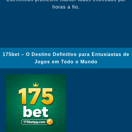
horas a fio.
175bet – O Destino Definitivo para Entusiastas de
Jogos em Todo o Mundo