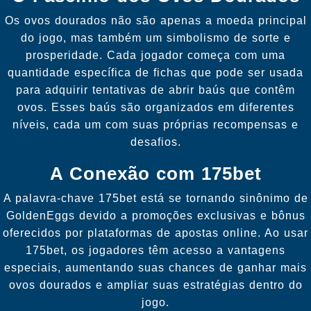
Os ovos dourados não são apenas a moeda principal
do jogo, mas também um simbolismo de sorte e
prosperidade. Cada jogador começa com uma
quantidade específica de fichas que pode ser usada
para adquirir tentativas de abrir baús que contêm
ovos. Esses baús são organizados em diferentes
níveis, cada um com suas próprias recompensas e
desafios.
A Conexão com 175bet
A palavra-chave 175bet está se tornando sinônimo de
GoldenEggs devido a promoções exclusivas e bônus
oferecidos por plataformas de apostas online. Ao usar
175bet, os jogadores têm acesso a vantagens
especiais, aumentando suas chances de ganhar mais
ovos dourados e ampliar suas estratégias dentro do
jogo.