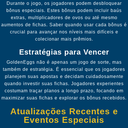
Durante o jogo, os jogadores podem desbloquear
bônus especiais. Estes bônus podem incluir baús
extras, multiplicadores de ovos ou até mesmo
aumentos de fichas. Saber quando usar cada bônus é
crucial para avançar nos níveis mais difíceis e
colecionar mais prêmios.
Estratégias para Vencer
GoldenEggs não é apenas um jogo de sorte, mas
também de estratégia. É essencial que os jogadores
planejem suas apostas e decidam cuidadosamente
quando investir suas fichas. Jogadores experientes
costumam traçar planos a longo prazo, focando em
maximizar suas fichas e explorar os bônus recebidos.
Atualizações Recentes e
Eventos Especiais