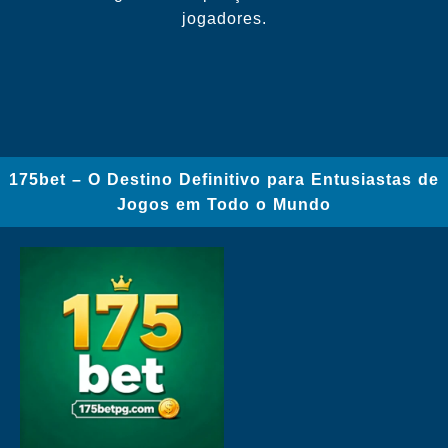
jogadores.
175bet – O Destino Definitivo para Entusiastas de
Jogos em Todo o Mundo