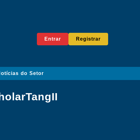
Entrar
Registrar
otícias do Setor
holarTangII