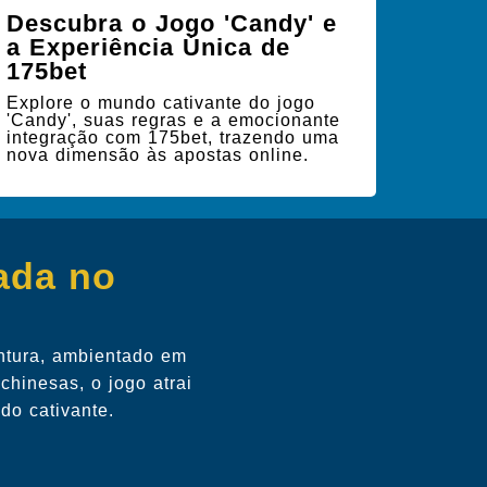
Descubra o Jogo 'Candy' e
a Experiência Única de
175bet
Explore o mundo cativante do jogo
'Candy', suas regras e a emocionante
integração com 175bet, trazendo uma
nova dimensão às apostas online.
ada no
entura, ambientado em
chinesas, o jogo atrai
do cativante.