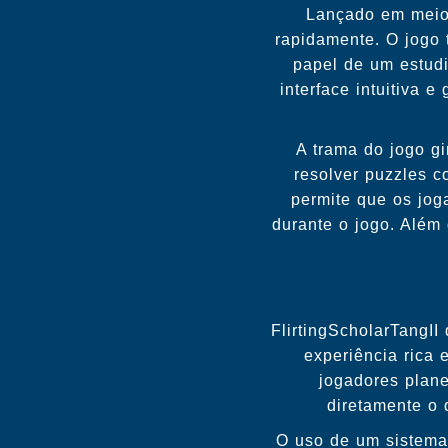
Lançado em meio 
rapidamente. O jogo 
papel de um estud
interface intuitiva 
A trama do jogo g
resolver puzzles c
permite que os jog
durante o jogo. Além
FlirtingScholarTangI
experiência rica
jogadores plan
diretamente o 
O uso de um sistema 