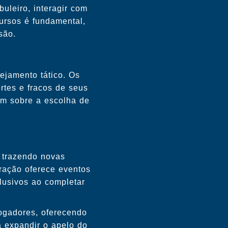
uleiro, interagir com
ursos é fundamental,
são.
ejamento tático. Os
rtes e fracos de seus
ém sobre a escolha de
 trazendo novas
ração oferece eventos
lusivos ao completar
ogadores, oferecendo
 expandir o apelo do