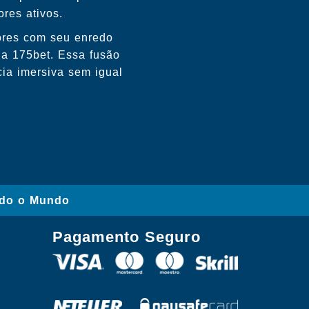
res ativos.
dores com seu enredo
da 175bet. Essa fusão
ia imersiva sem igual
Todo o Mundo
Pagamento Seguro