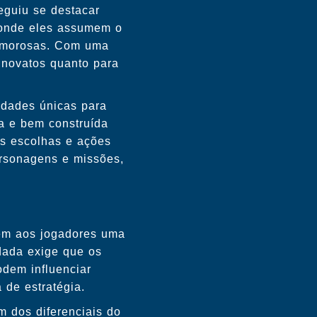
eguiu se destacar
, onde eles assumem o
 amorosas. Com uma
a novatos quanto para
idades únicas para
ca e bem construída
as escolhas e ações
ersonagens e missões,
cem aos jogadores uma
dada exige que os
dem influenciar
 de estratégia.
m dos diferenciais do