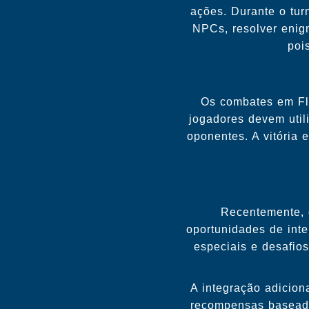
ações. Durante o tur
NPCs, resolver enig
poi
Os combates em Fli
jogadores devem util
oponentes. A vitória
Recentemente, 
oportunidades de int
especiais e desafio
A integração adicio
recompensas baseada