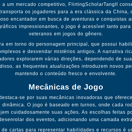
a um mercado competitivo, FlirtingScholarTangII cons
transporta os jogadores para a era clássica da China
ioso encantador em busca de aventuras e conquistas
e gráficos impressionantes, o jogo é acessível tanto par
veteranos em jogos do gênero.
ira em torno do personagem principal, que possui habil
omplexos e desvendar mistérios antigos. A narrativa ri
adores explorarem várias direções, dependendo de su
 disso, as frequentes atualizações introduzem novos p
mantendo o conteúdo fresco e envolvente.
Mecânicas de Jogo
I destaca-se por suas mecânicas inovadoras que ofere
 e dinâmica. O jogo é baseado em turnos, onde cada ro
ejem cuidadosamente suas ações. As escolhas feitas po
desenrolar dos eventos, adicionando uma camada extra
de cartas para representar habilidades e recursos é u