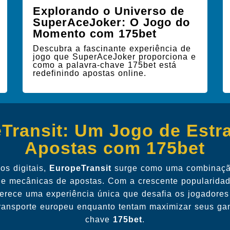
Explorando o Universo de
SuperAceJoker: O Jogo do
Momento com 175bet
Descubra a fascinante experiência de
jogo que SuperAceJoker proporciona e
como a palavra-chave 175bet está
redefinindo apostas online.
Transit: Um Jogo de Estra
Apostas com 175bet
os digitais,
EuropeTransit
surge como uma combinaçã
ca e mecânicas de apostas. Com a crescente popularidad
ferece uma experiência única que desafia os jogadores
ransporte europeu enquanto tentam maximizar seus ga
chave
175bet
.