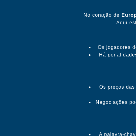
No coração de
Europ
Aqui es
Os jogadores d
Há penalidades
Os preços das 
Negociações pod
A palavra-cha