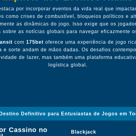
estaca por incorporar eventos da vida real que impact
s como crises de combustível, bloqueios políticos e al
tamente as dinâmicas do jogo. Isso exige que os jogad
 sobre as notícias globais para navegar eficazmente o
ansit
com
175bet
oferece uma experiência de jogo ric
ca e sorte andam de mãos dadas. Os desafios contemp
vidade de lazer, mas também uma plataforma educati
logística global.
Destino Definitivo para Entusiastas de Jogos em 
or Cassino no
Blackjack