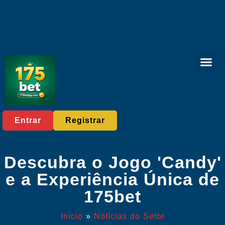
Jogos de loteri
Comunidade 
Notícias do Setor
Entrar
Registrar
Descubra o Jogo 'Candy'
e a Experiência Única de
175bet
Início
»
Notícias do Setor