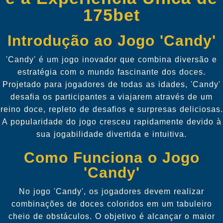
175bet
Introdução ao Jogo 'Candy'
'Candy' é um jogo inovador que combina diversão e
estratégia com o mundo fascinante dos doces.
Projetado para jogadores de todas as idades, 'Candy'
desafia os participantes a viajarem através de um
reino doce, repleto de desafios e surpresas deliciosas.
A popularidade do jogo cresceu rapidamente devido à
sua jogabilidade divertida e intuitiva.
Como Funciona o Jogo
'Candy'
No jogo 'Candy', os jogadores devem realizar
combinações de doces coloridos em um tabuleiro
cheio de obstáculos. O objetivo é alcançar o maior