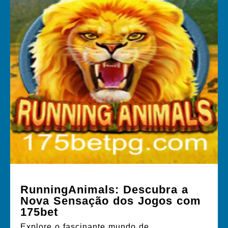
RunningAnimals: Descubra a
Nova Sensação dos Jogos com
175bet
Explore o fascinante mundo de