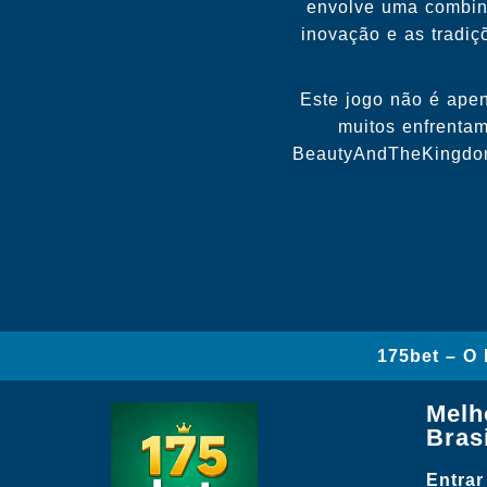
envolve uma combin
inovação e as tradi
Este jogo não é ape
muitos enfrentam
BeautyAndTheKingdom 
175bet – O 
Melh
Brasi
Entrar