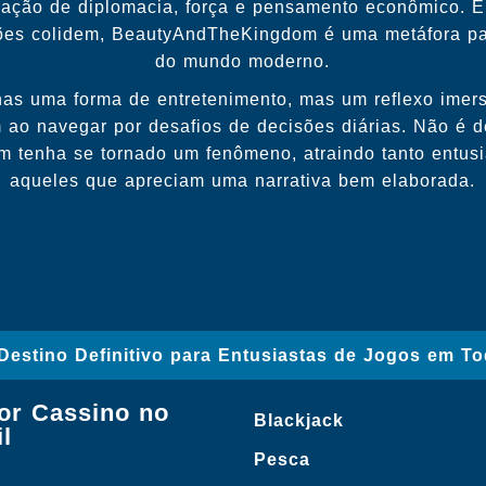
ação de diplomacia, força e pensamento econômico.
ções colidem, BeautyAndTheKingdom é uma metáfora p
do mundo moderno.
nas uma forma de entretenimento, mas um reflexo imer
 ao navegar por desafios de decisões diárias. Não é 
tenha se tornado um fenômeno, atraindo tanto entusi
aqueles que apreciam uma narrativa bem elaborada.
Destino Definitivo para Entusiastas de Jogos em 
or Cassino no
Blackjack
l
Pesca