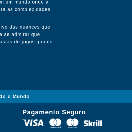
 Em um mundo onde a
ara as complexidades
sivo das nuances que
de se admirar que
astas de jogos quanto
Todo o Mundo
Pagamento Seguro